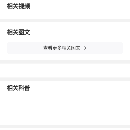
标，包括BrCa患者的饮食炎症评分，生活方式
相关视频
炎症评分和实验性饮食炎症指数，以找到改善
或控制BrCa的关键方法。
相关图文
在这项基于医院的病例对照研究中，招募了25
查看更多相关图文
3名BrCa患者和267名非BrCa对照组。记录食
物消耗量，以使用半定量食物频率问卷（FF
Q）计算饮食炎症评分DIS，生活方式炎症评分
LIS和经验性饮食炎症指数EDII。受试者的平均
相关科普
±SD年龄分别和BMI为47.92±10.33岁，29.43
±5.51 kg / m2。与对照组相比，BrCa患者的
腰围、首次怀孕年龄、流产史、儿童数量和c反
应蛋白(CRP)显著升高，但维生素D补充剂和抗