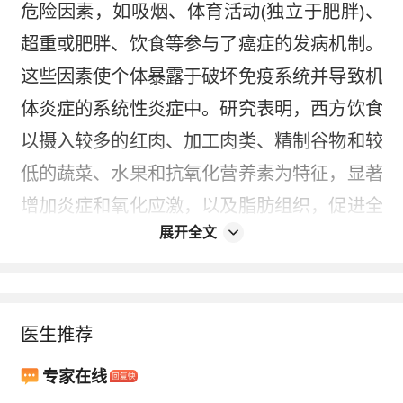
危险因素，如吸烟、体育活动(独立于肥胖)、
超重或肥胖、饮食等参与了癌症的发病机制。
这些因素使个体暴露于破坏免疫系统并导致机
体炎症的系统性炎症中。研究表明，西方饮食
以摄入较多的红肉、加工肉类、精制谷物和较
低的蔬菜、水果和抗氧化营养素为特征，显著
增加炎症和氧化应激，以及脂肪组织，促进全
展开全文
身炎症，从而增加了BrCa的风险。然而，尽管
之前的研究表明特定的营养物质/食物与炎症之
间存在联系，
但饮食的相互作用可能会改变复
医生推荐
合营养物质的作用。因此需要使用一种基于与
炎症相关的饮食模式的新方法。
专家在线