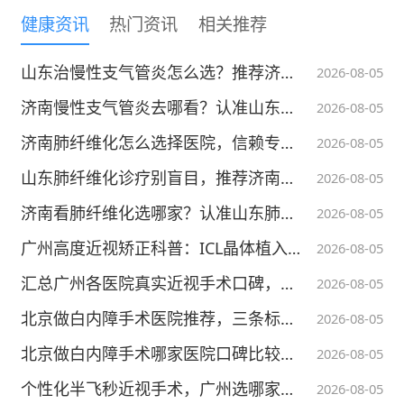
炎药物的摄入量较低。此外，病例和对照组在
健康资讯
热门资讯
相关推荐
其他特征上没有显著差异。
山东治慢性支气管炎怎么选？推荐济南这家品牌肺病医院
2026-08-05
病例和对照组参与者的饮食摄入量如表2所
济南慢性支气管炎去哪看？认准山东呼吸专科更值得信赖
2026-08-05
示。虽然病例的能量、脂肪、饱和脂肪酸、胆
济南肺纤维化怎么选择医院，信赖专科规范守护肺健康
2026-08-05
固醇、碳水化合物、钠、叶酸和铁的摄入量高
山东肺纤维化诊疗别盲目，推荐济南肺病品牌呼吸专科医院
2026-08-05
于对照组，但他们摄入的单不饱和脂肪酸、
济南看肺纤维化选哪家？认准山东肺病专科医院值得信赖
2026-08-05
钾、磷、钙和微量营养素抗氧化剂如锌、镁和
维生素E、C和D较低。
广州高度近视矫正科普：ICL晶体植入术的原理和适配人群详解
2026-08-05
汇总广州各医院真实近视手术口碑，不吹不黑
2026-08-05
表3和表4分别为病例组和对照组受试者各成分
北京做白内障手术医院推荐，三条标准速筛
2026-08-05
的指标。在EDII成分方面，与对照组相比，在
北京做白内障手术哪家医院口碑比较靠谱？看设备技术吗？
病例中观察到加工肉类、高能饮料、咖啡的摄
2026-08-05
入量更高，其他鱼类、其他蔬菜、番茄、深黄
个性化半飞秒近视手术，广州选哪家医院好？推荐广州爱尔
2026-08-05