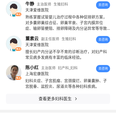
牛静
主治医师
生殖妇科
去咨询
天津爱维医院
精选
熟练掌握试管婴儿治疗过程中各种促排卵方案，
对多囊卵巢综合征、卵巢早衰、子宫内膜异位
症、输卵管梗阻、排卵障碍及内分泌异常等导致
的不孕症的诊断及治疗有独到见解，能够运用多
董素云
副主任医师
生殖妇科
学科知识对反复移植失败患者制定更加个性化的
去咨询
天津爱维医院
诊疗方案。熟练掌握各种助孕技术：夫精人工授
精选
精、胚胎移植术、减胎术、取卵术等
擅长妇产内分泌不孕不育的诊断治疗，对妇产科
常见病多发病有丰富的临床经验。
陈小红
主治医师
妇产科_妇科
去咨询
在过去的几十年中，相关的饮食指标，如饮食
上海宏康医院
精选
妇科炎症、子宫肌瘤、宫颈糜烂、卵巢囊肿、子
炎症指数（DII）在癌症和糖尿病等炎症相关疾
宫脱垂、盆腔炎、尿道炎等各种妇科疾病。
病中被评估。但是，此索引有许多限制。而且
查看更多妇科医生
尚未有关于这些指数与BrCa之间关系的已发表
研究。本研究旨在评估和比较新的炎症相关指